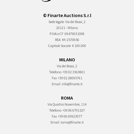
© Finarte Auctions S.r.l
Sede legale
Via dei Bossi, 2
20121 - Milano
P.IVA e CF
09479031008
REA
MI-2570656
Capitale Sociale
€ 100.000
MILANO
Via dei Bossi, 2
Telefono
+39 02 3363801
Fax
+39 02 28093761
Email
info@finarte.it
ROMA
Via Quattro Novembre, 114
Telefono
+39 06 6791107
Fax
+39 06 69923077
Email
roma@finarte.it