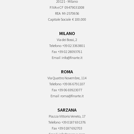
20121 - Milano
P.IVA e CF
09479031008
REA
MI-2570656
Capitale Sociale
€ 100.000
MILANO
Via dei Bossi, 2
Telefono
+39 02 3363801
Fax
+39 02 28093761
Email
info@finarte.it
ROMA
Via Quattro Novembre, 114
Telefono
+39 06 6791107
Fax
+39 06 69923077
Email
roma@finarte.it
SARZANA
Piazza Vittorio Veneto, 17
Telefono
+39 0187 691376
Fax
+39 0187 692703