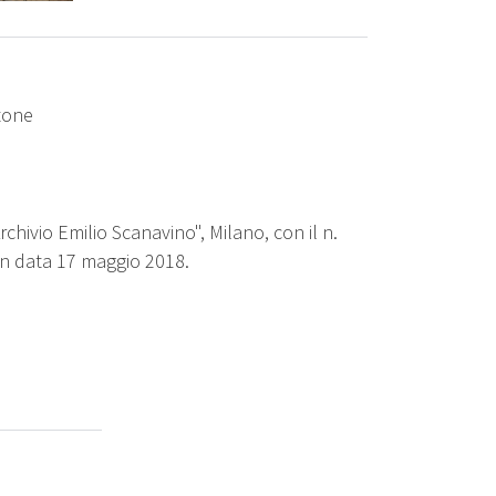
rtone
chivio Emilio Scanavino", Milano, con il n.
 in data 17 maggio 2018.