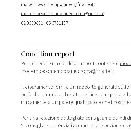
modernoecontemporaneo@finarte.it;
modernoecontemporaneo.roma@finarte.it
02 3363801 - 06 6791107
Condition report
Per richiedere un condition report contattare
mode
modernoecontemporaneo.roma@finarte.it
Il dipartimento fornirà un rapporto generale sullo 
però che quanto dichiarato da Finarte rispetto all
unicamente a un parere qualificato e che i nostri e
Per una relazione dettagliata consigliamo quindi di 
Si consiglia ai potenziali acquirenti di ispezionare o