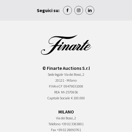
Seguici su:
© Finarte Auctions S.r.l
Sede legale
Via dei Bossi, 2
20121 - Milano
P.IVA e CF
09479031008
REA
MI-2570656
Capitale Sociale
€ 100.000
MILANO
Via dei Bossi, 2
Telefono
+39 02 3363801
Fax
+39 02 28093761