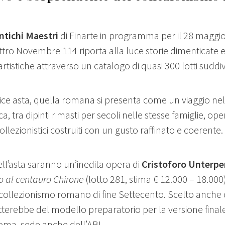
ntichi Maestri
di Finarte in programma per il 28 maggio
tro Novembre 114 riporta alla luce storie dimenticate e
artistiche attraverso un catalogo di quasi 300 lotti suddiv
ce asta, quella romana si presenta come un viaggio ne
ica, tra dipinti rimasti per secoli nelle stesse famiglie, o
llezionistici costruiti con un gusto raffinato e coerente.
ell’asta saranno un’inedita opera di
Cristoforo Unterpe
 al centauro Chirone
(lotto 281, stima € 12.000 – 18.000
 collezionismo romano di fine Settecento. Scelto anche
ratterebbe del modello preparatorio per la versione fina
Roma, sede anche dell’ABI.