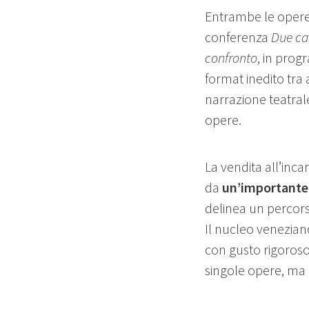
Entrambe le opere 
conferenza
Due cap
confronto
, in pro
format inedito tra 
narrazione teatral
opere.
La vendita all’inca
da
un’importante 
delinea un percorso
Il nucleo veneziano
con gusto rigoroso e
singole opere, ma 