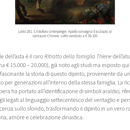
Lotto 281. Cristoforo Unterperger. Apollo consegna Esculapio al
centauro Chirone. Lotto venduto a € 38.100
e dell’asta è il raro
Ritratto della famiglia Thiene
dell’ab
ma € 15.000 – 20.000), già noto agli studi ma esposto qui
ascinante la storia di questo dipinto, proveniente da una 
 per generazioni all’interno della stessa famiglia. La ri
era ha portato all’identificazione di simboli araldici, rife
gli legati al linguaggio settecentesco del ventaglio e pe
icenza sullo sfondo, trasformando il dipinto in un vero 
ia, amore e celebrazione dinastica.