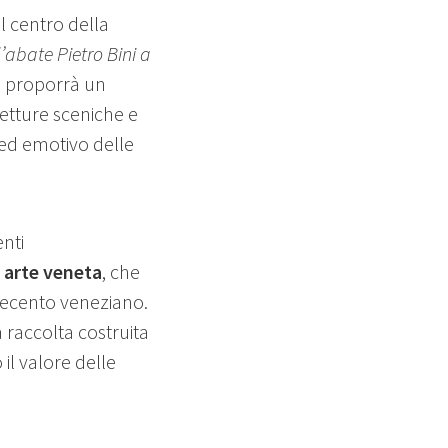
l centro della
l’abate Pietro Bini a
o proporrà un
letture sceniche e
 ed emotivo delle
enti
 arte veneta
, che
ttecento veneziano.
 raccolta costruita
 il valore delle