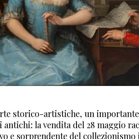
erte storico-artistiche, un importante
 antichi: la vendita del 28 maggio racc
vo e sorprendente del collezionismo 