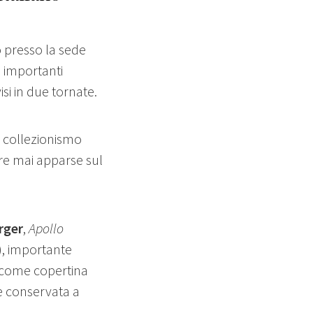
 presso la sede
 importanti
isi in due tornate.
l collezionismo
pere mai apparse sul
rger
,
Apollo
), importante
 come copertina
le conservata a