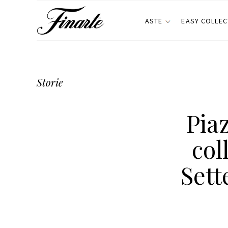
ASTE
EASY COLLEC
Storie
Pia
col
Sett