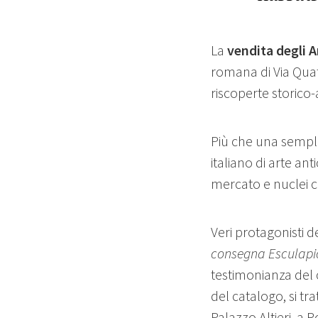
La
vendita degli A
romana di Via Quat
riscoperte storico-
Più che una sempli
italiano di arte ant
mercato e nuclei co
Veri protagonisti d
consegna Esculapio
testimonianza del
del catalogo, si t
Palazzo Altieri, a 