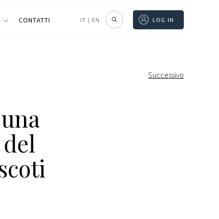
I
CONTATTI
IT
|
EN
LOG IN
Successivo
 una
 del
scoti