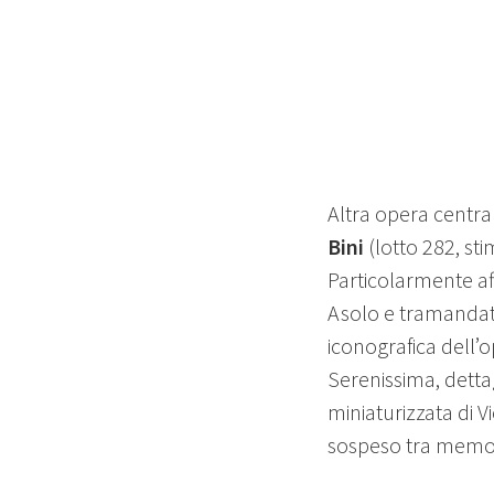
Altra opera central
Bini
(lotto 282, sti
Particolarmente aff
Asolo e tramandato
iconografica dell’op
Serenissima, detta
miniaturizzata di V
sospeso tra memor