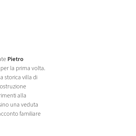
ate
Pietro
 per la prima volta.
storica villa di
costruzione
rimenti alla
rsino una veduta
racconto familiare