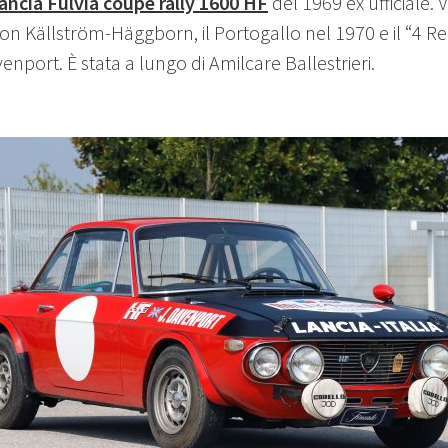
ancia Fulvia coupé rally 1600 HF
del 1969 ex ufficiale. Vi
n Källström-Häggborn, il Portogallo nel 1970 e il “4 Re
port. È stata a lungo di Amilcare Ballestrieri.