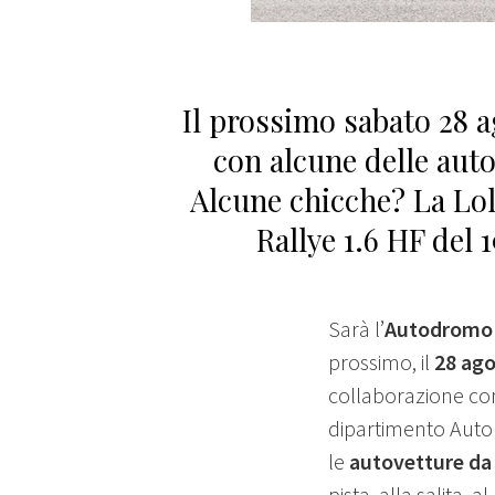
Il prossimo sabato 28 a
con alcune delle auto
Alcune chicche? La Lol
Rallye 1.6 HF del 
Sarà l’
Autodromo 
prossimo, il
28 ag
collaborazione con
dipartimento Autom
le
autovetture da
pista, alla salita, al 