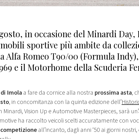
gosto, in occasione del Minardi Day,
mobili sportive più ambite da collezi
a Alfa Romeo T90/00 (Formula Indy),
1969 e il Motorhome della Scuderia Fe
di Imola
a fare da cornice alla nostra
prossima asta
, c
osto
, in concomitanza con la quinta edizione dell’
Histori
 Minardi, Vision Up e Automotive Masterpieces, sarà un’a
otive ha raccolto veicoli scelti accuratamente con voc
 competizione
all’incanto, dagli anni ‘50 ai giorni nostri,
rally.