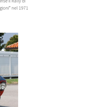
nse il Rally di
gioni” nel 1971