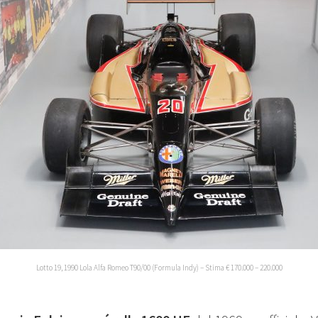
Lotto 19, 1990 Lola Alfa Romeo T90/00 (Formula Indy) – Stima € 170.000 – 220.000