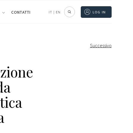
I
CONTATTI
IT
|
EN
LOG IN
Successivo
izione
da
tica
a