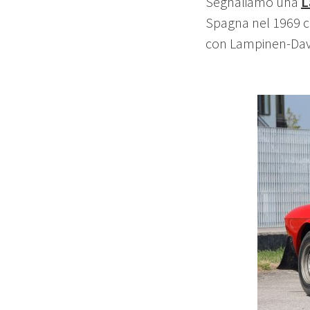
Segnaliamo una
L
Spagna nel 1969 co
con Lampinen-Daven