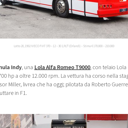
Lotto 20, 1992 IVECO FIAT 370 – 12 – 30 1/K/T (Orlandi) – Stima € 170.000 – 210.000
ula Indy
, una
Lola Alfa Romeo T9000
, con telaio Lol
0 hp a oltre 12.000 rpm. La vettura ha corso nella sta
r Miller, livrea che ha oggi; pilotata da Roberto Guerre
ttare in F1.