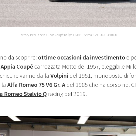
Lotto 5, 1969 Lancia Fulvia Coupé Rallye 1.6 HF – Stima € 290.000 – 350.000
 sono da scoprire:
ottime occasioni da investimento
e pe
 Appia Coupé
carrozzata Motto del 1957, eleggibile Mille
 chicche vanno dalla
Volpini
del 1951, monoposto di for
 la
Alfa Romeo 75 V6 Gr. A
del 1985 che ha corso nel CIV
fa Romeo Stelvio Q
racing del 2019.