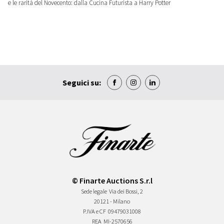
e le rarità del Novecento: dalla Cucina Futurista a Harry Potter
Seguici su:
© Finarte Auctions S.r.l
Sede legale
Via dei Bossi, 2
20121 - Milano
P.IVA e CF
09479031008
REA
MI-2570656