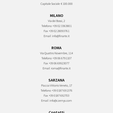
Capitale Sociale
€ 100.000
MILANO
Via dei Bossi, 2
Telefono
+39 02 3363801
Fax
+39 02 28093761
Email
info@finarte.it
ROMA
Via Quattro Novembre, 114
Telefono
+39 06 6791107
Fax
+39 06 69923077
Email
roma@finarte.it
SARZANA
Piazza Vittorio Veneto, 17
Telefono
+39 0187 691376
Fax
+39 0187 692703
Email
info@czernys.com
Contatti