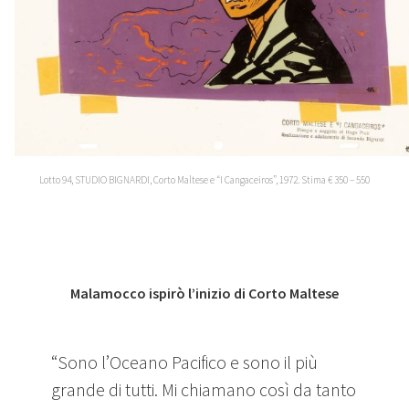
Lotto 94, STUDIO BIGNARDI, Corto Maltese e “I Cangaceiros”, 1972. Stima € 350 – 550
Malamocco ispirò l’inizio di Corto Maltese
“Sono l’Oceano Pacifico e sono il più
grande di tutti. Mi chiamano così da tanto