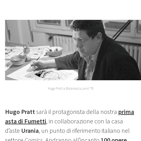
Hugo Pratt a Malamocco, annI ’70
Hugo Pratt
sarà il protagonista della nostra
prima
asta di Fumetti
, in collaborazione con la casa
d’aste
Urania
, un punto di riferimento italiano nel
settore
Comics
. Andranno all’incanto
100 opere