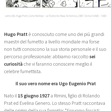
Lotto 100, Hugo Pratt, Corto Maltese – Le Elvetiche: Rosa Alchemica, 1987. Stima € 4.500 – 7.000
Hugo Pratt
è conosciuto come uno dei più grandi
maestri del fumetto a livello mondiale ma forse
non tutti conoscono la sua storia personale e il suo
percorso professionale: abbiamo raccolto
sei
curiosità
che vi faranno conoscere meglio il
celebre fumettista.
Il suo vero nome era Ugo Eugenio Prat
Nato il
15 giugno 1927
a Rimini, figlio di Rolando
Prat ed Evelina Genero. Lo stesso Pratt raccontava
delle origini della sua famiglia: “
Eravamo fascisti.