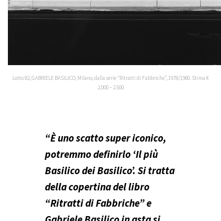
Lotto 82, GABRIELE BASILICO, Milano, dalla serie “Ritratti di Fabbriche”, 1978/1980. Stima €
2.000 – 2.500
“È uno scatto super iconico,
potremmo definirlo ‘Il più
Basilico dei Basilico’. Si tratta
della copertina del libro
“Ritratti di Fabbriche” e
Gabriele Basilico in asta si