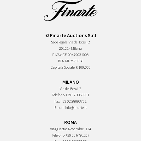
© Finarte Auctions S.r.l
Sede legale
Via dei Bossi, 2
20121 - Milano
P.IVA e CF
09479031008
REA
MI-2570656
Capitale Sociale
€ 100.000
MILANO
Via dei Bossi, 2
Telefono
+39 02 3363801
Fax
+39 02 28093761
Email
info@finarte.it
ROMA
Via Quattro Novembre, 114
Telefono
+39 06 6791107