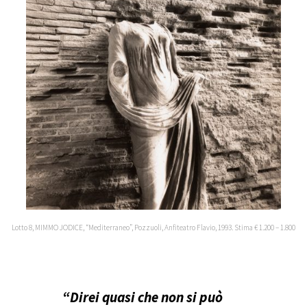
Lotto 8, MIMMO JODICE, “Mediterraneo”, Pozzuoli, Anfiteatro Flavio, 1993. Stima € 1.200 – 1.800
“Direi quasi che non si può