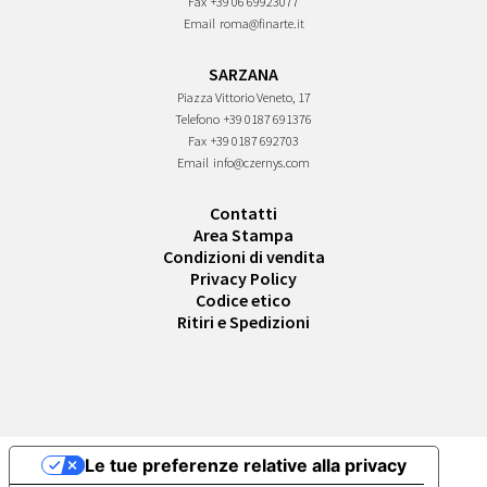
Fax
+39 06 69923077
Email
roma@finarte.it
SARZANA
Piazza Vittorio Veneto, 17
Telefono
+39 0187 691376
Fax
+39 0187 692703
Email
info@czernys.com
Contatti
Area Stampa
Condizioni di vendita
Privacy Policy
Codice etico
Ritiri e Spedizioni
Le tue preferenze relative alla privacy