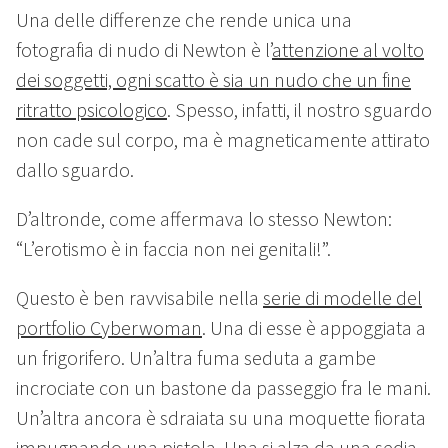
Una delle differenze che rende unica una
fotografia di nudo di Newton è l’
attenzione al volto
dei soggetti, ogni scatto è sia un nudo che un fine
ritratto psicologico
. Spesso, infatti, il nostro sguardo
non cade sul corpo, ma è magneticamente attirato
dallo sguardo.
D’altronde, come affermava lo stesso Newton:
“L’erotismo è in faccia non nei genitali!”.
Questo è ben ravvisabile nella
serie di modelle del
portfolio Cyberwoman
. Una di esse è appoggiata a
un frigorifero. Un’altra fuma seduta a gambe
incrociate con un bastone da passeggio fra le mani.
Un’altra ancora è sdraiata su una moquette fiorata
impugnando una pistola. Una si alza da una sedia