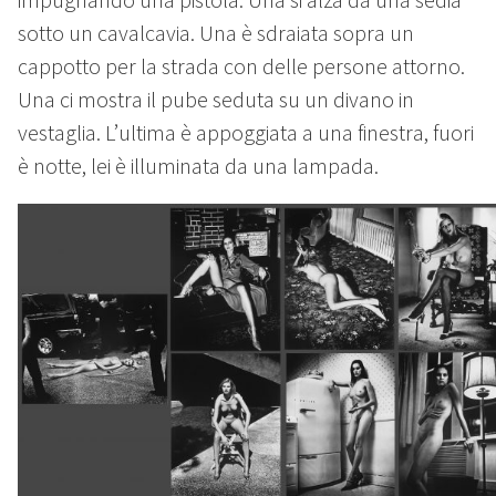
sotto un cavalcavia. Una è sdraiata sopra un
cappotto per la strada con delle persone attorno.
Una ci mostra il pube seduta su un divano in
vestaglia. L’ultima è appoggiata a una finestra, fuori
è notte, lei è illuminata da una lampada.