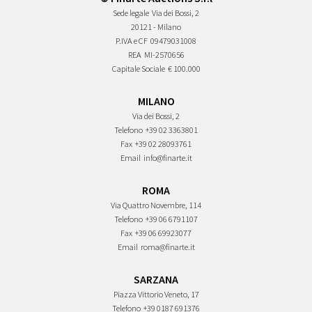
Sede legale
Via dei Bossi, 2
20121 - Milano
P.IVA e CF
09479031008
REA
MI-2570656
Capitale Sociale
€ 100.000
MILANO
Via dei Bossi, 2
Telefono
+39 02 3363801
Fax
+39 02 28093761
Email
info@finarte.it
ROMA
Via Quattro Novembre, 114
Telefono
+39 06 6791107
Fax
+39 06 69923077
Email
roma@finarte.it
SARZANA
Piazza Vittorio Veneto, 17
Telefono
+39 0187 691376