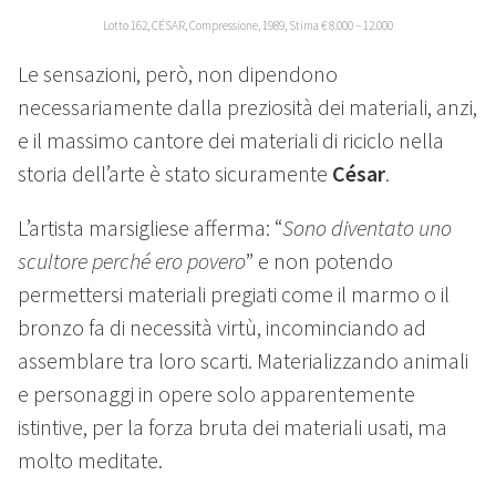
Lotto 162, CÉSAR, Compressione, 1989, Stima € 8.000 – 12.000
Le sensazioni, però, non dipendono
necessariamente dalla preziosità dei materiali, anzi,
e il massimo cantore dei materiali di riciclo nella
storia dell’arte è stato sicuramente
César
.
L’artista marsigliese afferma: “
Sono diventato uno
scultore perché ero povero
” e non potendo
permettersi materiali pregiati come il marmo o il
bronzo fa di necessità virtù, incominciando ad
assemblare tra loro scarti. Materializzando animali
e personaggi in opere solo apparentemente
istintive, per la forza bruta dei materiali usati, ma
molto meditate.