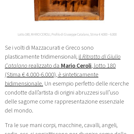
Lotto 180, MARIO CEROLI, Profilo di Giuseppe Catalano, Stima € 4.000 – 6.000
Se i volti di Mazzacurati e Greco sono
plasticamente tridimensionali,
il
Ritratto di Giulio
Catalano
realizzato da
Mario Ceroli
, lotto 180
(Stima € 4.000-6.000), è sinteticamente
bidimensionale.
Un esempio perfetto delle ricerche
condotte dall’artista di origini abruzzesi sull’uso
delle sagome come rappresentazione essenziale
del mondo.
Tra le sue mani corpi, macchine, cavalli, angeli,
sedie, ecc. si appiattiscono per divenire come delle