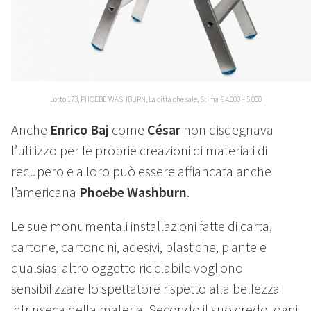
Lotto 173, PHOEBE WASHBURN, La città che sale, Stima € 4.000 – 5.000
Anche
Enrico Baj
come
César
non disdegnava
l’utilizzo per le proprie creazioni di materiali di
recupero e a loro può essere affiancata anche
l’americana
Phoebe Washburn
.
Le sue monumentali installazioni fatte di carta,
cartone, cartoncini, adesivi, plastiche, piante e
qualsiasi altro oggetto riciclabile vogliono
sensibilizzare lo spettatore rispetto alla bellezza
intrinseca della materia. Secondo il suo credo, ogni