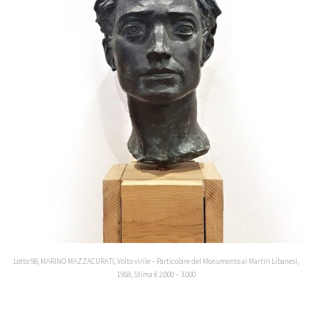
Lotto 98, MARINO MAZZACURATI, Volto virile – Particolare del Monumento ai Martiri Libanesi,
1958, Stima € 2.000 – 3.000