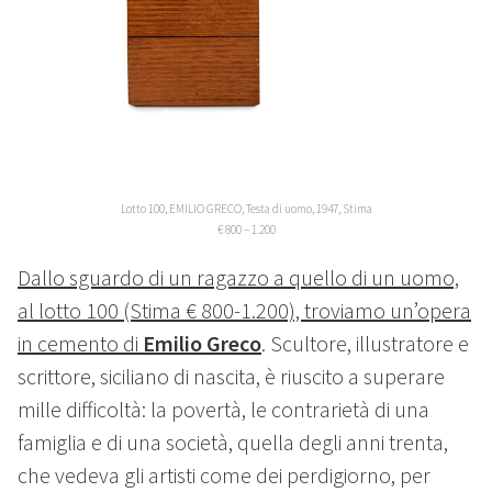
Lotto 100, EMILIO GRECO, Testa di uomo, 1947, Stima
€ 800 – 1.200
Dallo sguardo di un ragazzo a quello di un uomo,
al lotto 100 (Stima € 800-1.200), troviamo un’opera
in cemento di
Emilio Greco
. Scultore, illustratore e
scrittore, siciliano di nascita, è riuscito a superare
mille difficoltà: la povertà, le contrarietà di una
famiglia e di una società, quella degli anni trenta,
che vedeva gli artisti come dei perdigiorno, per