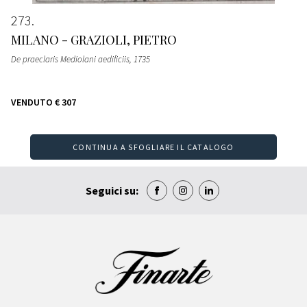
273
MILANO - GRAZIOLI, PIETRO
De praeclaris Mediolani aedificiis
, 1735
VENDUTO
€ 307
CONTINUA A SFOGLIARE IL CATALOGO
Seguici su: