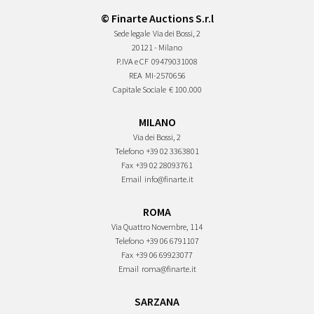
© Finarte Auctions S.r.l
Sede legale
Via dei Bossi, 2
20121 - Milano
P.IVA e CF
09479031008
REA
MI-2570656
Capitale Sociale
€ 100.000
MILANO
Via dei Bossi, 2
Telefono
+39 02 3363801
Fax
+39 02 28093761
Email
info@finarte.it
ROMA
Via Quattro Novembre, 114
Telefono
+39 06 6791107
Fax
+39 06 69923077
Email
roma@finarte.it
SARZANA