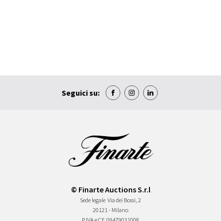
Seguici su:
© Finarte Auctions S.r.l
Sede legale
Via dei Bossi, 2
20121 - Milano
P.IVA e CF
09479031008