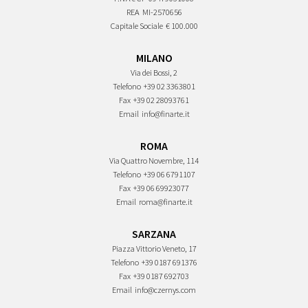
REA
MI-2570656
Capitale Sociale
€ 100.000
MILANO
Via dei Bossi, 2
Telefono
+39 02 3363801
Fax
+39 02 28093761
Email
info@finarte.it
ROMA
Via Quattro Novembre, 114
Telefono
+39 06 6791107
Fax
+39 06 69923077
Email
roma@finarte.it
SARZANA
Piazza Vittorio Veneto, 17
Telefono
+39 0187 691376
Fax
+39 0187 692703
Email
info@czernys.com