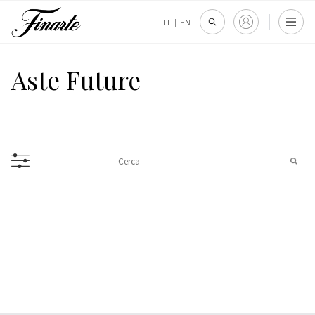
IT
|
EN
Aste Future