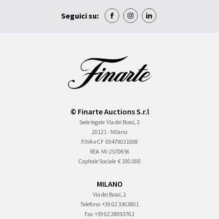
Seguici su:
© Finarte Auctions S.r.l
Sede legale
Via dei Bossi, 2
20121 - Milano
P.IVA e CF
09479031008
REA
MI-2570656
Capitale Sociale
€ 100.000
MILANO
Via dei Bossi, 2
Telefono
+39 02 3363801
Fax
+39 02 28093761