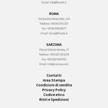
Email
info@finarte.it
ROMA
Via Quattro Novembre, 114
Telefono
+39 06 6791107
Fax
+39 06 69923077
Email
roma@finarte.it
SARZANA
Piazza Vittorio Veneto, 17
Telefono
+39 0187 691376
Fax
+39 0187 692703
Email
info@czernys.com
Contatti
Area Stampa
Condizioni di vendita
Privacy Policy
Codice etico
Ritiri e Spedizioni