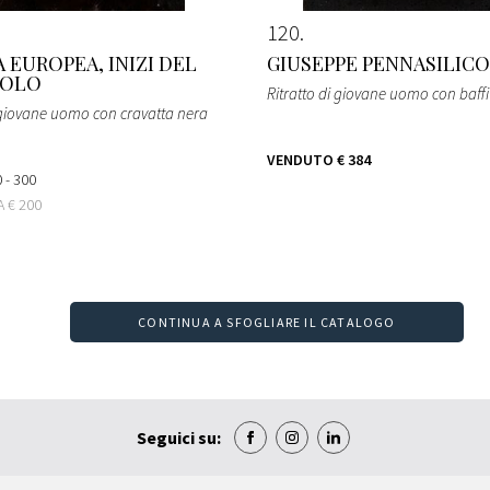
120
 EUROPEA, INIZI DEL
GIUSEPPE PENNASILICO
COLO
Ritratto di giovane uomo con baffi
i giovane uomo con cravatta nera
VENDUTO
€ 384
 - 300
TA
€ 200
CONTINUA A SFOGLIARE IL CATALOGO
Seguici su: