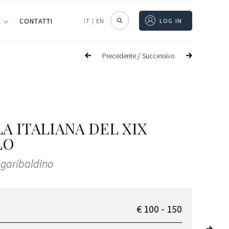
I
CONTATTI
IT
|
EN
LOG IN
/
Precedente
Successivo
A ITALIANA DEL XIX
LO
i garibaldino
€ 100 - 150