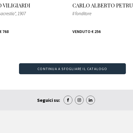
 VILIGIARDI
CARLO ALBERTO PETRU
sacrestia"
, 1907
Il fonditore
€ 768
VENDUTO
€ 256
CONTINUA A SFOGLIARE IL CATALOGO
Seguici su: