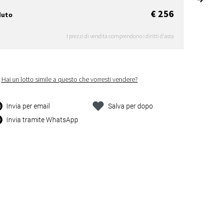
€ 256
duto
I prezzi di vendita comprendono i diritti d'asta
Hai un lotto simile a questo che vorresti vendere?
Invia per email
Salva per dopo
Invia tramite WhatsApp