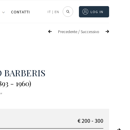
I
CONTATTI
IT
|
EN
LOG IN
/
Precedente
Successivo
 BARBERIS
93 - 1960)
"
€ 200 - 300