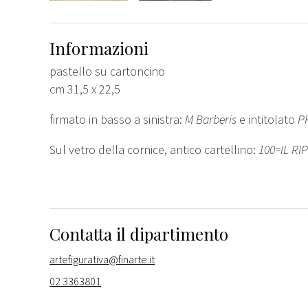
Informazioni
pastello su cartoncino
cm 31,5 x 22,5
firmato in basso a sinistra:
M Barberis
e intitolato
P
Sul vetro della cornice, antico cartellino:
100=IL RI
Contatta il dipartimento
artefigurativa@finarte.it
02 3363801