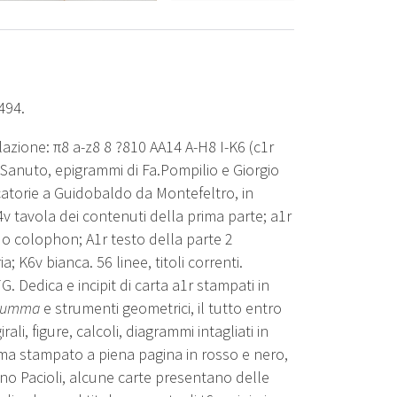
494.
lazione:
π
8 a-z8 8 ?810 AA14 A-H8 I-K6 (c1r
 Sanuto, epigrammi di Fa.Pompilio e Giorgio
catorie a Guidobaldo da Montefeltro, in
v tavola dei contenuti della prima parte; a1r
o colophon; A1r testo della parte 2
; K6v bianca. 56 linee, titoli correnti.
. Dedica e incipit di carta a1r stampati in
Summa
e strumenti geometrici, il tutto entro
ali, figure, calcoli, diagrammi intagliati in
amma stampato a piena pagina in rosso e nero,
gurano Pacioli, alcune carte presentano delle