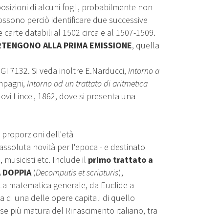
osizioni di alcuni fogli, probabilmente non
possono perciò identificare due successive
carte databili al 1502 circa e al 1507-1509.
ARTENGONO ALLA PRIMA EMISSIONE
, quella
IGI 7132. Si veda inoltre E.Narducci,
Intorno a
mpagni,
Intorno ad un trattato di aritmetica
ovi Lincei, 1862, dove si presenta una
e proporzioni dell'età
ssoluta novità per l'epoca - e destinato
i, musicisti etc. Include il
primo trattato a
A DOPPIA
(
Decomputis et scripturis
),
a matematica generale, da Euclide a
a di una delle opere capitali di quello
e più matura del Rinascimento italiano, tra