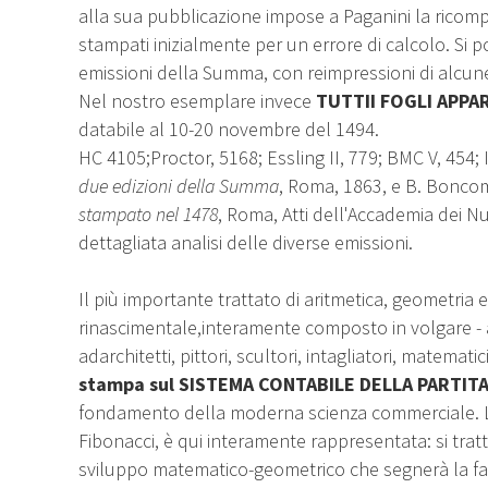
alla sua pubblicazione impose a Paganini la ricomp
stampati inizialmente per un errore di calcolo. Si 
emissioni della Summa, con reimpressioni di alcune 
Nel nostro esemplare invece
TUTTII FOGLI APP
databile al 10-20 novembre del 1494.
HC 4105;Proctor, 5168; Essling II, 779; BMC V, 454; 
due edizioni della Summa
, Roma, 1863, e B. Bonco
stampato nel 1478
, Roma, Atti dell'Accademia dei Nu
dettagliata analisi delle diverse emissioni.
Il più importante trattato di aritmetica, geometria 
rinascimentale,interamente composto in volgare - a
adarchitetti, pittori, scultori, intagliatori, matematic
stampa sul SISTEMA CONTABILE DELLA PARTIT
fondamento della moderna scienza commerciale. L
Fibonacci, è qui interamente rappresentata: si tratt
sviluppo matematico-geometrico che segnerà la fas