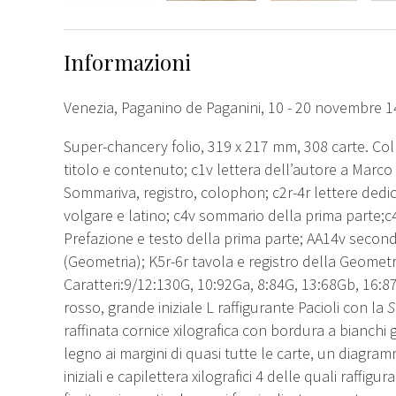
Informazioni
Venezia, Paganino de Paganini, 10 - 20 novembre 1
Super-chancery folio, 319 x 217 mm, 308 carte. Col
titolo e contenuto; c1v lettera dell’autore a Marco
Sommariva, registro, colophon; c2r-4r lettere dedi
volgare e latino; c4v sommario della prima parte;c4
Prefazione e testo della prima parte; AA14v second
(Geometria); K5r-6r tavola e registro della Geometria
Caratteri:9/12:130G, 10:92Ga, 8:84G, 13:68Gb, 16:87G
rosso, grande iniziale L raffigurante Pacioli con la
raffinata cornice xilografica con bordura a bianchi gir
legno ai margini di quasi tutte le carte, un diagr
iniziali e capilettera xilografici 4 delle quali raffi