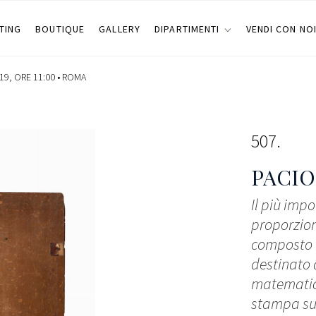
TING
BOUTIQUE
GALLERY
DIPARTIMENTI
VENDI CON NO
9, ORE 11:00 •
ROMA
507
PACIO
Il più imp
proporzion
composto i
destinato a
matematici,
stampa su