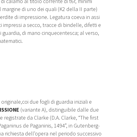
ce di calamo al titolo corrente di t6r, minimi
l margine di uno dei quali (K2 della II parte)
erdite di impressione. Legatura coeva in assi
impressi a secco, tracce di bindelle, difetti e
i guardia, di mano cinquecentesca; al verso,
atematici.
ginale,coi due fogli di guardia iniziali e
MISSIONE
(variante A), distinguibile dalle due
 registrate da Clarke (D.A. Clarke, “The first
 Paganinus de Paganinis, 1494”, in Gutenberg-
a richiesta dell’opera nel periodo successivo