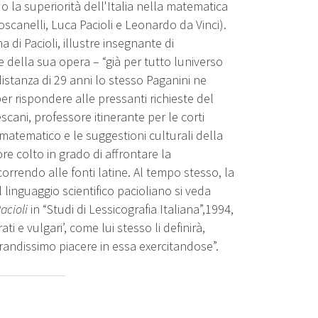
la superiorità dell'Italia nella matematica
oscanelli, Luca Pacioli e Leonardo da Vinci).
 di Pacioli, illustre insegnante di
sce della sua opera – “già per tutto luniverso
istanza di 29 anni lo stesso Paganini ne
r rispondere alle pressanti richieste del
cani, professore itinerante per le corti
e matematico e le suggestioni culturali della
re colto in grado di affrontare la
rrendo alle fonti latine. Al tempo stesso, la
l linguaggio scientifico pacioliano si veda
acioli
in “Studi di Lessicografia Italiana”,1994,
ti e vulgari’, come lui stesso li definirà,
grandissimo piacere in essa exercitandose”.