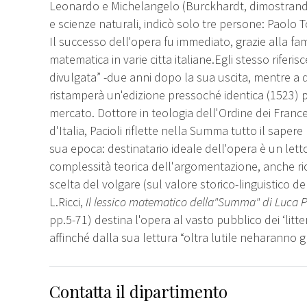
Leonardo e Michelangelo (Burckhardt, dimostrando 
e scienze naturali, indicò solo tre persone: Paolo T
Il successo dell'opera fu immediato, grazie alla fama
matematica in varie citta italiane.Egli stesso riferi
divulgata” -due anni dopo la sua uscita, mentre a d
ristamperà un'edizione pressoché identica (1523) pe
mercato. Dottore in teologia dell'Ordine dei Frances
d'Italia, Pacioli riflette nella Summa tutto il saper
sua epoca: destinatario ideale dell'opera è un letto
complessità teorica dell'argomentazione, anche rico
scelta del volgare (sul valore storico-linguistico de
L.Ricci,
Il lessico matematico della"Summa" di Luca P
pp.5-71) destina l'opera al vasto pubblico dei ‘littera
affinché dalla sua lettura “oltra lutile neharanno 
Contatta il dipartimento