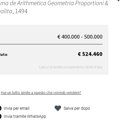
ma de Arithmetica Geometria Proportioni &
alita
, 1494
€ 400.000 - 500.000
€ 524.460
duto
I prezzi di vendita comprendono i diritti d'asta
Hai un lotto simile a questo che vorresti vendere?
Invia per email
Salva per dopo
Invia tramite WhatsApp