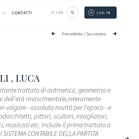
I
CONTATTI
IT
|
EN
LOG IN
/
Precedente
Successivo
LI , LUCA
ortante trattato di aritmetica, geometria e
i dell'età rinascimentale,interamente
n volgare - assoluta novità per l'epoca - e
darchitetti, pittori, scultori, intagliatori,
 musicisti etc. Include il primo trattato a
l SISTEMA CONTABILE DELLA PARTITA