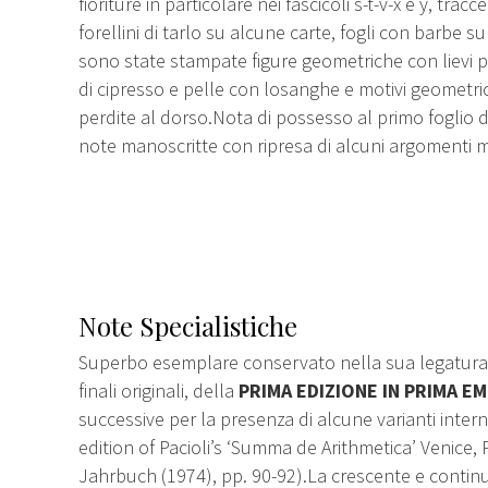
fioriture in particolare nei fascicoli s-t-v-x e y, trac
forellini di tarlo su alcune carte, fogli con barbe su
sono state stampate figure geometriche con lievi p
di cipresso e pelle con losanghe e motivi geometrici 
perdite al dorso.Nota di possesso al primo foglio d
note manoscritte con ripresa di alcuni argomenti m
Note Specialistiche
Superbo esemplare conservato nella sua legatura ori
finali originali, della
PRIMA EDIZIONE IN PRIMA E
successive per la presenza di alcune varianti interne
edition of Pacioli’s ‘Summa de Arithmetica’ Venice,
Jahrbuch (1974), pp. 90-92).La crescente e continu