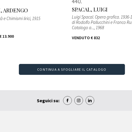
440
SPACAL, LUIGI
I, ARDENGO
Luigi Spacal. Opera grafica. 1936-1
à e Chimismi lirici
, 1915
di Rodolfo Pallucchini e Franco Rus
Catalogo a...
, 1968
€ 13.900
VENDUTO
€ 832
CONTINUA A SFOGLIARE IL CATALOGO
Seguici su: