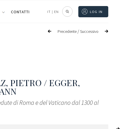
I
CONTATTI
IT
|
EN
LOG IN
/
Precedente
Successivo
Z, PIETRO / EGGER,
ANN
edute di Roma e del Vaticano dal 1300 al
6