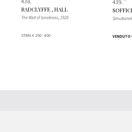
438
439
RADCLYFFE , HALL
SOFFIC
The Well of loneliness
, 1928
Simultaneit
STIMA
€ 200 - 400
VENDUTO