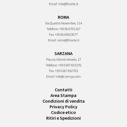
Email
info@finarte.it
ROMA
Via Quattro Novembre, 114
Telefono
+39 06 6791107
Fax
+39 06 69923077
Email
roma@finarte.it
SARZANA
Piazza Vittorio Veneto, 17
Telefono
+39 0187 691376
Fax
+39 0187 692703
Email
info@czernys.com
Contatti
Area Stampa
Condizioni di vendita
Privacy Policy
Codice etico
Ritiri e Spedizioni