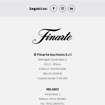
Seguici su:
© Finarte Auctions S.r.l
Sede legale
Via dei Bossi, 2
20121 - Milano
P.IVA e CF
09479031008
REA
MI-2570656
Capitale Sociale
€ 100.000
MILANO
Via dei Bossi, 2
Telefono
+39 02 3363801
Fax
+39 02 28093761