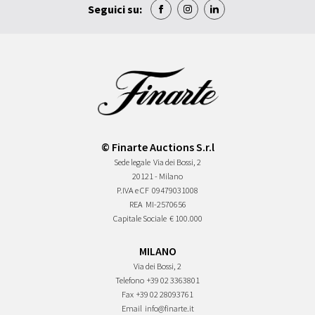
Seguici su:
© Finarte Auctions S.r.l
Sede legale
Via dei Bossi, 2
20121 - Milano
P.IVA e CF
09479031008
REA
MI-2570656
Capitale Sociale
€ 100.000
MILANO
Via dei Bossi, 2
Telefono
+39 02 3363801
Fax
+39 02 28093761
Email
info@finarte.it