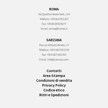
ROMA
Via Quattro Novembre, 114
Telefono
+39 06 6791107
Fax
+39 06 69923077
Email
roma@finarte.it
SARZANA
Piazza Vittorio Veneto, 17
Telefono
+39 0187 691376
Fax
+39 0187 692703
Email
info@czernys.com
Contatti
Area Stampa
Condizioni di vendita
Privacy Policy
Codice etico
Ritiri e Spedizioni