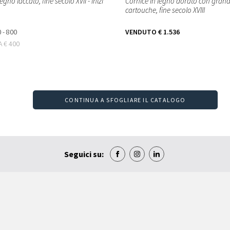
egno laccato, fine secolo XVII - inizi
Cornice in legno dorato con grande
cartouche, fine secolo XVIII
 - 800
VENDUTO
€ 1.536
TA
€ 400
CONTINUA A SFOGLIARE IL CATALOGO
Seguici su: