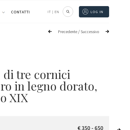
I
CONTATTI
IT
|
EN
LOG IN
/
Precedente
Successivo
 di tre cornici
ro in legno dorato,
lo XIX
€ 350 - 650