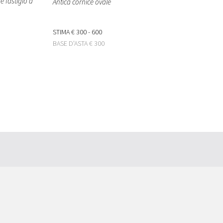
 fastigio a
Antica cornice ovale
STIMA
€ 300 - 600
BASE D'ASTA
€ 300