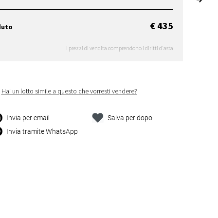
€ 435
duto
I prezzi di vendita comprendono i diritti d'asta
Hai un lotto simile a questo che vorresti vendere?
Invia per email
Salva per dopo
Invia tramite WhatsApp