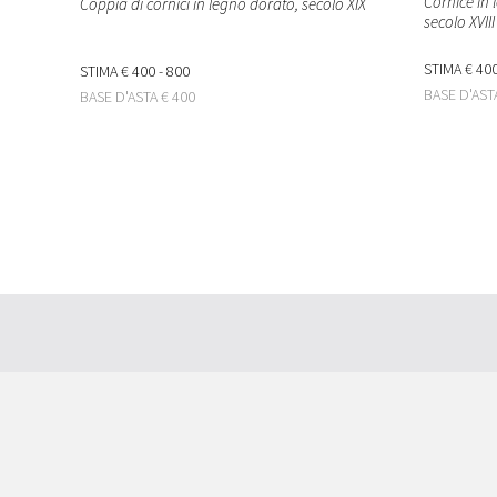
Cornice in l
Coppia di cornici in legno dorato, secolo XIX
secolo XVIII
STIMA
€ 400
STIMA
€ 400 - 800
BASE D'AS
BASE D'ASTA
€ 400