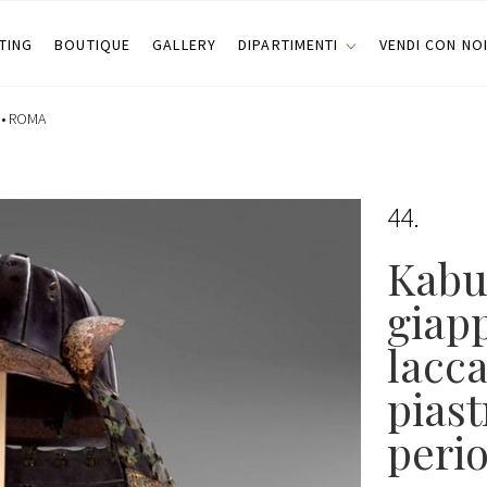
TING
BOUTIQUE
GALLERY
DIPARTIMENTI
VENDI CON NO
 •
ROMA
44
Kabu
giapp
lacc
piast
peri