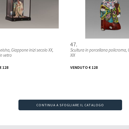
47
isha, Giappone inizi secolo XX,
Scultura in porcellana policroma, 
in vetro
XIX
€ 128
VENDUTO
€ 128
CONTINUA A SFOGLIARE IL CATALOGO