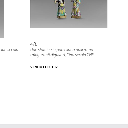
48
Cina secolo
Due statuine in porcellana policroma
raffiguranti dignitari, Cina secolo XVIII
VENDUTO
€ 192