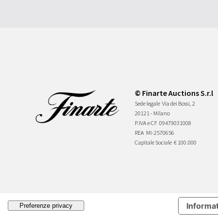
© Finarte Auctions S.r.l
Sede legale
Via dei Bossi, 2
20121 - Milano
P.IVA e CF
09479031008
REA
MI-2570656
Capitale Sociale
€ 100.000
Informat