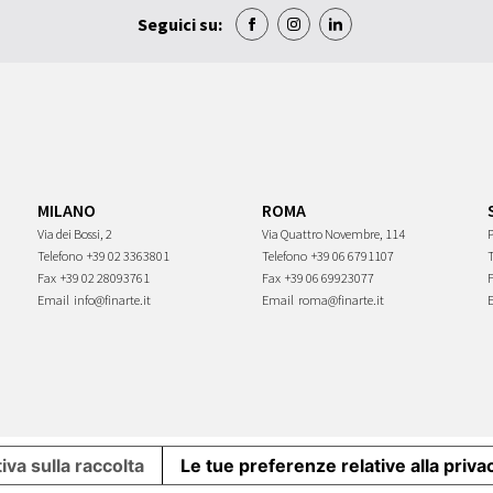
Seguici su:
MILANO
ROMA
Via dei Bossi, 2
Via Quattro Novembre, 114
P
Telefono
+39 02 3363801
Telefono
+39 06 6791107
Fax
+39 02 28093761
Fax
+39 06 69923077
Email
info@finarte.it
Email
roma@finarte.it
iva sulla raccolta
Le tue preferenze relative alla priva