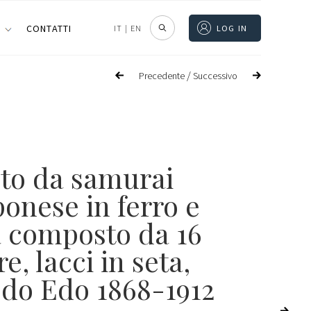
I
CONTATTI
IT
|
EN
LOG IN
/
Precedente
Successivo
to da samurai
onese in ferro e
a composto da 16
re, lacci in seta,
odo Edo 1868-1912