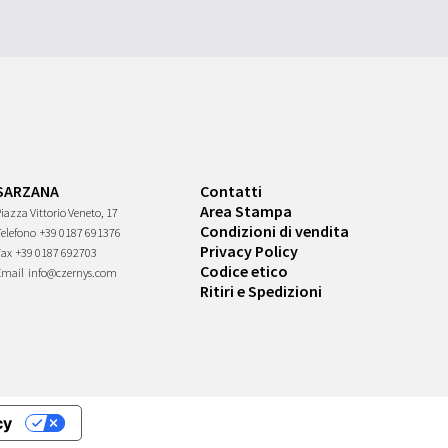
SARZANA
Contatti
Area Stampa
iazza Vittorio Veneto, 17
Condizioni di vendita
Telefono
+39 0187 691376
Privacy Policy
Fax
+39 0187 692703
Codice etico
Email
info@czernys.com
Ritiri e Spedizioni
cy