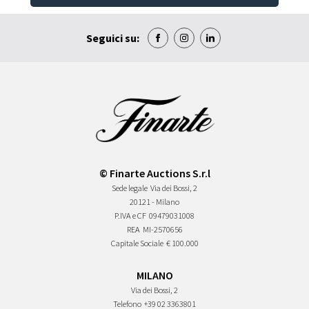
Seguici su:
© Finarte Auctions S.r.l
Sede legale
Via dei Bossi, 2
20121 - Milano
P.IVA e CF
09479031008
REA
MI-2570656
Capitale Sociale
€ 100.000
MILANO
Via dei Bossi, 2
Telefono
+39 02 3363801