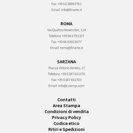
Fax
+39 02 28093761
Email
info@finarte.it
ROMA
Via Quattro Novembre, 114
Telefono
+39 06 6791107
Fax
+39 06 69923077
Email
roma@finarte.it
SARZANA
Piazza Vittorio Veneto, 17
Telefono
+39 0187 691376
Fax
+39 0187 692703
Email
info@czernys.com
Contatti
Area Stampa
Condizioni di vendita
Privacy Policy
Codice etico
Ritiri e Spedizioni