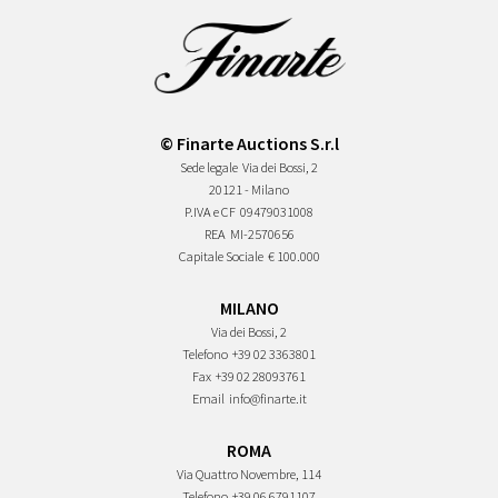
© Finarte Auctions S.r.l
Sede legale
Via dei Bossi, 2
20121 - Milano
P.IVA e CF
09479031008
REA
MI-2570656
Capitale Sociale
€ 100.000
MILANO
Via dei Bossi, 2
Telefono
+39 02 3363801
Fax
+39 02 28093761
Email
info@finarte.it
ROMA
Via Quattro Novembre, 114
Telefono
+39 06 6791107