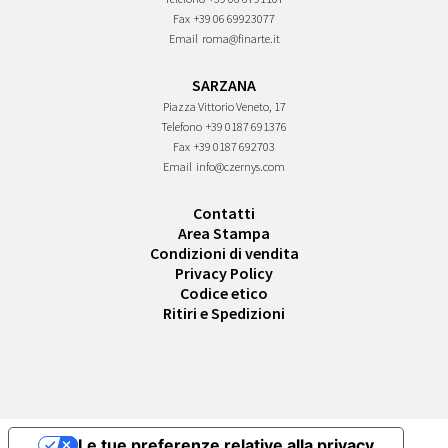
Fax
+39 06 69923077
Email
roma@finarte.it
SARZANA
Piazza Vittorio Veneto, 17
Telefono
+39 0187 691376
Fax
+39 0187 692703
Email
info@czernys.com
Contatti
Area Stampa
Condizioni di vendita
Privacy Policy
Codice etico
Ritiri e Spedizioni
Le tue preferenze relative alla privacy