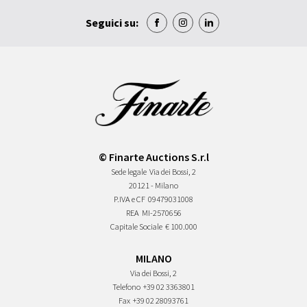
Seguici su:
© Finarte Auctions S.r.l
Sede legale
Via dei Bossi, 2
20121 - Milano
P.IVA e CF
09479031008
REA
MI-2570656
Capitale Sociale
€ 100.000
MILANO
Via dei Bossi, 2
Telefono
+39 02 3363801
Fax
+39 02 28093761