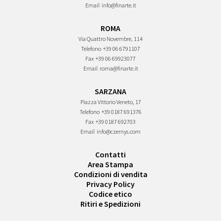
Email
info@finarte.it
ROMA
Via Quattro Novembre, 114
Telefono
+39 06 6791107
Fax
+39 06 69923077
Email
roma@finarte.it
SARZANA
Piazza Vittorio Veneto, 17
Telefono
+39 0187 691376
Fax
+39 0187 692703
Email
info@czernys.com
Contatti
Area Stampa
Condizioni di vendita
Privacy Policy
Codice etico
Ritiri e Spedizioni