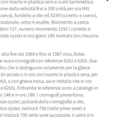
 con inserto in plastica nero e scale tachimetrica
one della velocità fino a 200 unità per ora MKI
coeva), fondello a vite ref. 6239 (corretto e coevo),
sizionale, vetro in esalite. Movimento a carica
libro 727, numero movimento 1293 ( corretto e
ciale oyster in oro giallo 18K rivettato con chiusura
.
: alla fine del 1969 e fino al 1987 circa, Rolex
e nuovi cronografi con referenze 6263 e 6265. Due
tici, che si distinguono solamente per la ghiera
(in acciaio o in oro con inserto in plastica nera, per
63, e con ghiera incisa, sia in metallo che in oro
lo 6265). Entrambe le referenze sono a catalogo in
oro 14K e in oro 18K. I cronografi presentano,
sse oyster, pulsanti della cronografia a vite,
rica oyster, twinlock 700 (nelle prime serie) e
 triplock 700 nelle serie successive. Il vetro è in