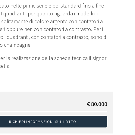
ato nelle prime serie e poi standard fino a fine
I quadranti, per quanto riguarda i modelli in
 solitamente di colore argentè con contatori a
eri oppure neri con contatori a contrasto. Per i
ro i quadranti, con contatori a contrasto, sono di
o o champagne.
per la realizzazione della scheda tecnica il signor
ella.
€ 80.000
RICHIEDI INFORMAZIONI SUL LOTTO