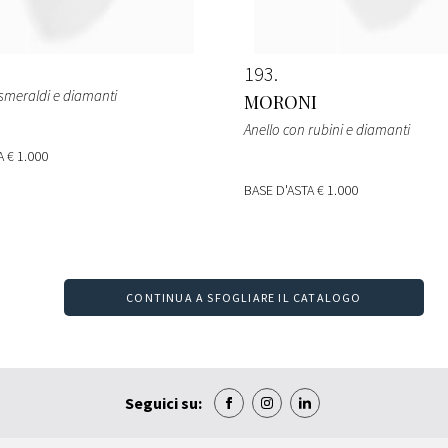
193
 smeraldi e diamanti
MORONI
Anello con rubini e diamanti
TA
€ 1.000
BASE D'ASTA
€ 1.000
CONTINUA A SFOGLIARE IL CATALOGO
Seguici su: