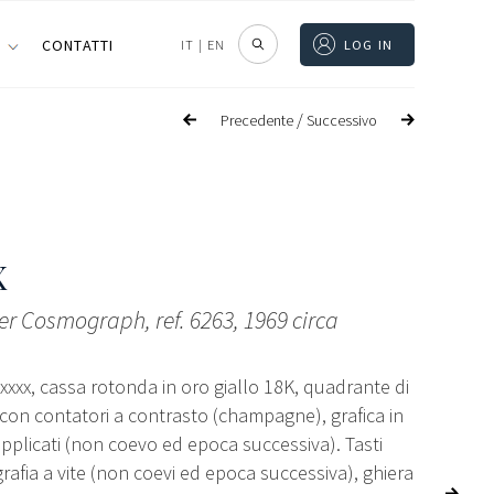
I
CONTATTI
IT
|
EN
LOG IN
/
Precedente
Successivo
X
er Cosmograph, ref. 6263, 1969 circa
xxxxx, cassa rotonda in oro giallo 18K, quadrante di
con contatori a contrasto (champagne), grafica in
 applicati (non coevo ed epoca successiva). Tasti
rafia a vite (non coevi ed epoca successiva), ghiera