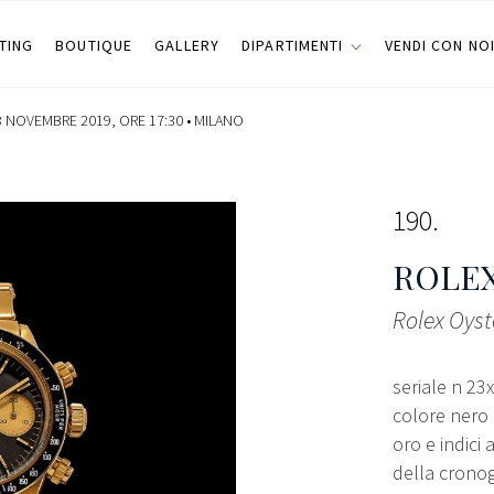
TING
BOUTIQUE
GALLERY
DIPARTIMENTI
VENDI CON NO
8 NOVEMBRE 2019, ORE 17:30 •
MILANO
190
ROLE
Rolex Oyst
seriale n 23
colore nero 
oro e indici
della cronog