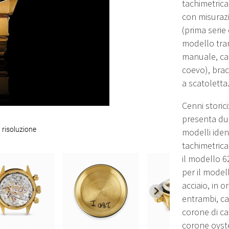
tachimetrica
con misurazi
(prima serie 
modello tran
manuale, ca
coevo), brac
a scatoletta
Cenni storici
presenta du
 risoluzione
modelli iden
tachimetrica 
il modello 62
per il model
acciaio, in 
entrambi, ca
corone di ca
corone oyster