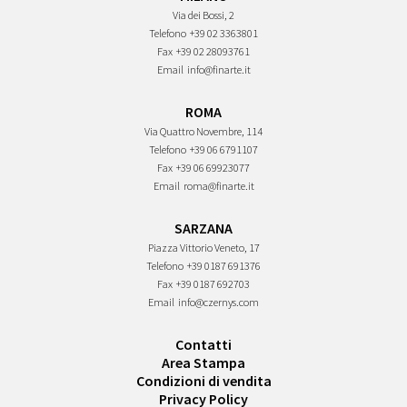
Via dei Bossi, 2
Telefono
+39 02 3363801
Fax
+39 02 28093761
Email
info@finarte.it
ROMA
Via Quattro Novembre, 114
Telefono
+39 06 6791107
Fax
+39 06 69923077
Email
roma@finarte.it
SARZANA
Piazza Vittorio Veneto, 17
Telefono
+39 0187 691376
Fax
+39 0187 692703
Email
info@czernys.com
Contatti
Area Stampa
Condizioni di vendita
Privacy Policy