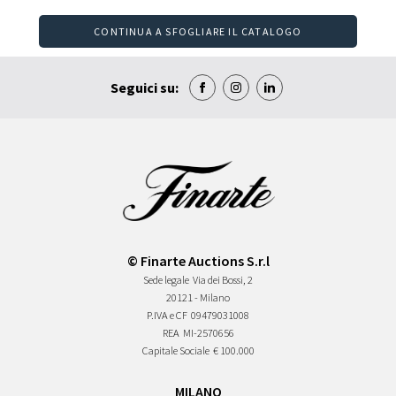
CONTINUA A SFOGLIARE IL CATALOGO
Seguici su:
© Finarte Auctions S.r.l
Sede legale
Via dei Bossi, 2
20121 - Milano
P.IVA e CF
09479031008
REA
MI-2570656
Capitale Sociale
€ 100.000
MILANO