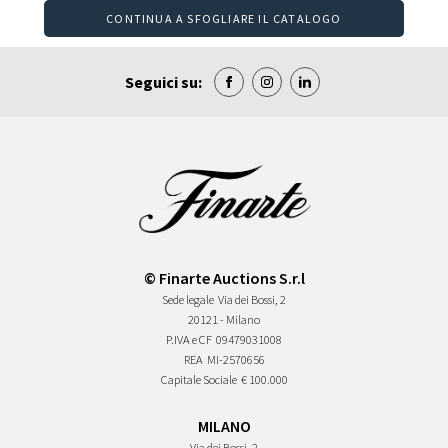
CONTINUA A SFOGLIARE IL CATALOGO
Seguici su:
© Finarte Auctions S.r.l
Sede legale
Via dei Bossi, 2
20121 - Milano
P.IVA e CF
09479031008
REA
MI-2570656
Capitale Sociale
€ 100.000
MILANO
Via dei Bossi, 2