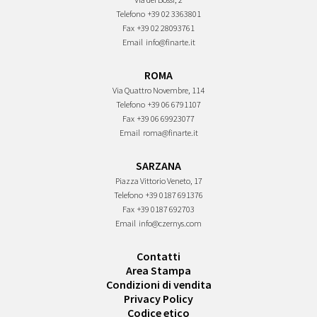
Telefono
+39 02 3363801
Fax
+39 02 28093761
Email
info@finarte.it
ROMA
Via Quattro Novembre, 114
Telefono
+39 06 6791107
Fax
+39 06 69923077
Email
roma@finarte.it
SARZANA
Piazza Vittorio Veneto, 17
Telefono
+39 0187 691376
Fax
+39 0187 692703
Email
info@czernys.com
Contatti
Area Stampa
Condizioni di vendita
Privacy Policy
Codice etico