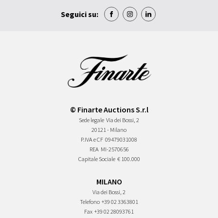
Seguici su:
© Finarte Auctions S.r.l
Sede legale
Via dei Bossi, 2
20121 - Milano
P.IVA e CF
09479031008
REA
MI-2570656
Capitale Sociale
€ 100.000
MILANO
Via dei Bossi, 2
Telefono
+39 02 3363801
Fax
+39 02 28093761