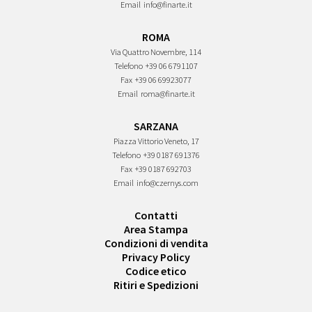
Email
info@finarte.it
ROMA
Via Quattro Novembre, 114
Telefono
+39 06 6791107
Fax
+39 06 69923077
Email
roma@finarte.it
SARZANA
Piazza Vittorio Veneto, 17
Telefono
+39 0187 691376
Fax
+39 0187 692703
Email
info@czernys.com
Contatti
Area Stampa
Condizioni di vendita
Privacy Policy
Codice etico
Ritiri e Spedizioni