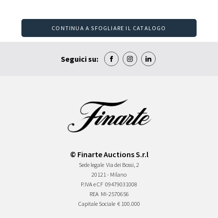
CONTINUA A SFOGLIARE IL CATALOGO
Seguici su:
© Finarte Auctions S.r.l
Sede legale
Via dei Bossi, 2
20121 - Milano
P.IVA e CF
09479031008
REA
MI-2570656
Capitale Sociale
€ 100.000