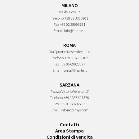
MILANO
Via dei Bossi, 2
Telefono
+39 02 3363801
Fax
+39 02 28093761
Email
info@finarte.it
ROMA
Via Quattro Novembre, 114
Telefono
+39 06 6791107
Fax
+39 06 69923077
Email
roma@finarte.it
SARZANA
Piazza Vittorio Veneto, 17
Telefono
+39 0187 691376
Fax
+39 0187 692703
Email
info@czernys.com
Contatti
Area Stampa
Condizioni di vendita