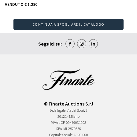
VENDUTO
€ 1.280
CONTINUA A SFOGLIARE IL CATALOGO
Seguici su:
© Finarte Auctions S.r.l
Sede legale
Via dei Bossi, 2
20121 - Milano
P.IVA e CF
09479031008
REA
MI-2570656
Capitale Sociale
€ 100.000