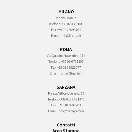
MILANO
Via dei Bossi, 2
Telefono
+39 02 3363801
Fax
+39 02 28093761
Email
info@finarte.it
ROMA
Via Quattro Novembre, 114
Telefono
+39 06 6791107
Fax
+39 06 69923077
Email
roma@finarte.it
SARZANA
Piazza Vittorio Veneto, 17
Telefono
+39 0187 691376
Fax
+39 0187 692703
Email
info@czernys.com
Contatti
Area Stampa