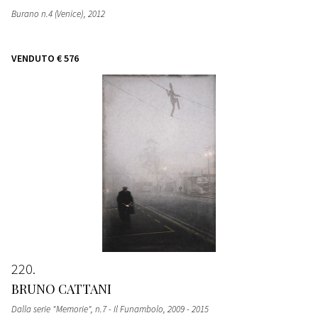
Burano n.4 (Venice)
, 2012
VENDUTO
€ 576
220
BRUNO CATTANI
Dalla serie "Memorie", n.7 - Il Funambolo
, 2009 - 2015