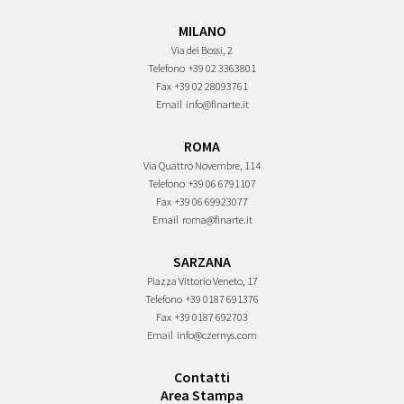
MILANO
Via dei Bossi, 2
Telefono
+39 02 3363801
Fax
+39 02 28093761
Email
info@finarte.it
ROMA
Via Quattro Novembre, 114
Telefono
+39 06 6791107
Fax
+39 06 69923077
Email
roma@finarte.it
SARZANA
Piazza Vittorio Veneto, 17
Telefono
+39 0187 691376
Fax
+39 0187 692703
Email
info@czernys.com
Contatti
Area Stampa