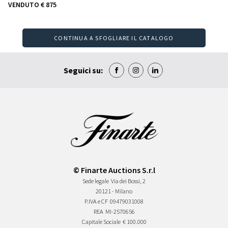
VENDUTO
€ 875
CONTINUA A SFOGLIARE IL CATALOGO
Seguici su:
© Finarte Auctions S.r.l
Sede legale
Via dei Bossi, 2
20121 - Milano
P.IVA e CF
09479031008
REA
MI-2570656
Capitale Sociale
€ 100.000