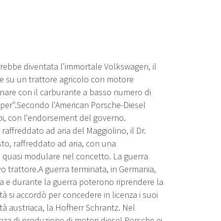
arebbe diventata l’immortale Volkswagen, il
one su un trattore agricolo con motore
onare con il carburante a basso numero di
per".Secondo l'American Porsche-Diesel
tipi, con l'endorsement del governo.
raffreddato ad aria del Maggiolino, il Dr.
to, raffreddato ad aria, con una
a quasi modulare nel concetto. La guerra
vo trattore.A guerra terminata, in Germania,
ma e durante la guerra poterono riprendere la
à si accordò per concedere in licenza i suoi
tà austriaca, la Hofherr Schrantz. Nel
za di produzione di motori diesel Porsche ei