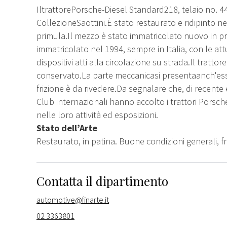
IltrattorePorsche-Diesel Standard218, telaio no. 
CollezioneSaottini.È stato restaurato e ridipinto n
primula.Il mezzo è stato immatricolato nuovo in pr
immatricolato nel 1994, sempre in Italia, con le attu
dispositivi atti alla circolazione su strada.Il trattor
conservato.La parte meccanicasi presentaanch'ess
frizione è da rivedere.Da segnalare che, di recent
Club internazionali hanno accolto i trattori Porsch
nelle loro attività ed esposizioni.
Stato dell’Arte
Restaurato, in patina. Buone condizioni generali, fr
Contatta il dipartimento
automotive@finarte.it
02 3363801