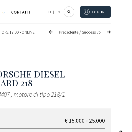
I
CONTATTI
IT
|
EN
LOG IN
/
Precedente
Successivo
 ORE 17:00 •
ONLINE
RSCHE DIESEL
ARD 218
4407 , motore di tipo 218/1
€ 15.000 - 25.000