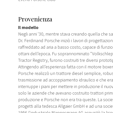
Provenienza
Il modello
Negli anni '30, mentre stava creando quella che s
Dr. Ferdinand Porsche iniziò i lavori di progettazi
raffreddato ad aria a basso costo, capace di funzi
ottani dell’epoca. Fu soprannominato "Volkschlep
Tractor Registry, furono costruiti tre diversi proto
Attingendo all’esperienza fatta con il motore boxer 
Porsche realizzò un trattore diesel semplice, robus
trasmissione ad accoppiamento idraulico e che er
interruppe i piani per mettere in produzione il nuo
solo le aziende che avevano costruito trattori pri
produzione e Porsche non era tra queste. La societ
progetti alla tedesca Allgaier GmbH e ad una socie
1956,l'industriale Mannesmann AG acquistò la licen