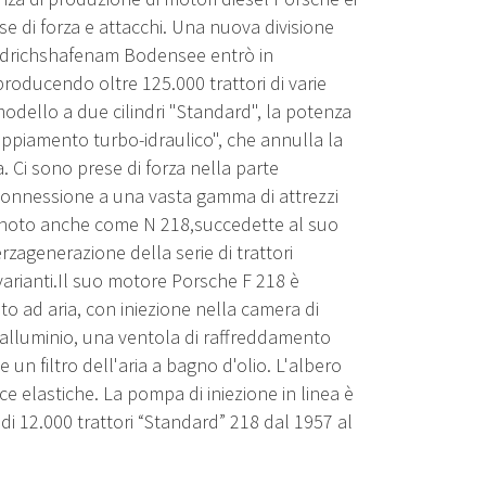
ese di forza e attacchi. Una nuova divisione
drichshafenam Bodensee entrò in
oducendo oltre 125.000 trattori di varie
 modello a due cilindri "Standard", la potenza
oppiamento turbo-idraulico", che annulla la
 Ci sono prese di forza nella parte
 connessione a una vasta gamma di attrezzi
8, noto anche come N 218,succedette al suo
rzagenerazione della serie di trattori
varianti.Il suo motore Porsche F 218 è
ato ad aria, con iniezione nella camera di
 alluminio, una ventola di raffreddamento
e un filtro dell'aria a bagno d'olio. L'albero
e elastiche. La pompa di iniezione in linea è
di 12.000 trattori “Standard” 218 dal 1957 al