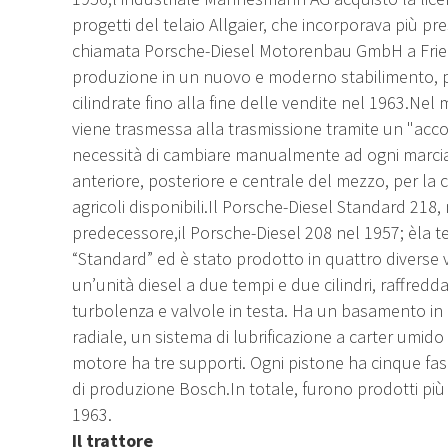
progetti del telaio Allgaier, che incorporava più pr
chiamata Porsche-Diesel Motorenbau GmbH a Frie
produzione in un nuovo e moderno stabilimento, pr
cilindrate fino alla fine delle vendite nel 1963.Nel
viene trasmessa alla trasmissione tramite un "acc
necessità di cambiare manualmente ad ogni marcia.
anteriore, posteriore e centrale del mezzo, per la
agricoli disponibili.Il Porsche-Diesel Standard 21
predecessore,il Porsche-Diesel 208 nel 1957; èla te
“Standard” ed è stato prodotto in quattro diverse 
un’unità diesel a due tempi e due cilindri, raffredd
turbolenza e valvole in testa. Ha un basamento in
radiale, un sistema di lubrificazione a carter umido 
motore ha tre supporti. Ogni pistone ha cinque fasc
di produzione Bosch.In totale, furono prodotti più 
1963.
Il trattore