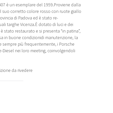
4407 è un esemplare del 1959.Proviene dalla
el suo corretto colore rosso con ruote giallo
ovincia di Padova ed è stato re-
ali targhe Vicenza.È dotato di luci e dei
e è stato restaurato e si presenta “in patina”,
a in buone condizionidi manutenzione, la
e e sempre più frequentemente, i Porsche
e-Diesel nei loro meeting, coinvolgendoli
izione da rivedere