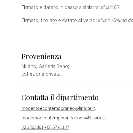
Firmato e datato in basso a sinistra:
Music 66
Firmato, titolato e datato al verso:
Music, Collina d
Provenienza
Milano, Galleria Seno;
collezione privata.
Contatta il dipartimento
modernoecontemporaneo@finarte.it;
modernoecontemporaneo.roma@finarte.it
02 3363801 - 06 6791107