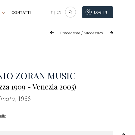
I
CONTATTI
IT
|
EN
LOG IN
/
Precedente
Successivo
IO ZORAN MUSIC
zza 1909 - Venezia 2005)
almata
, 1966
guito