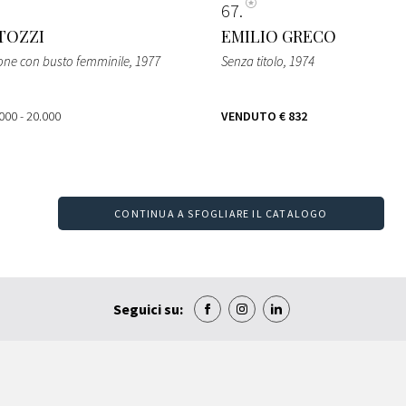
67
TOZZI
EMILIO GRECO
ne con busto femminile
, 1977
Senza titolo
, 1974
000 - 20.000
VENDUTO
€ 832
CONTINUA A SFOGLIARE IL CATALOGO
Seguici su: