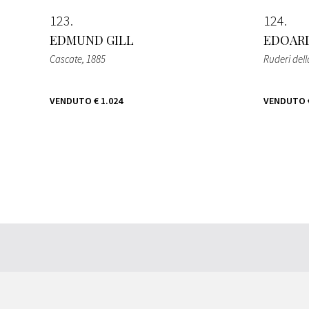
123
124
EDMUND GILL
EDOARD
Cascate
, 1885
Ruderi dell
VENDUTO
€ 1.024
VENDUTO