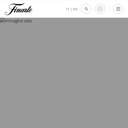
IT
|
EN