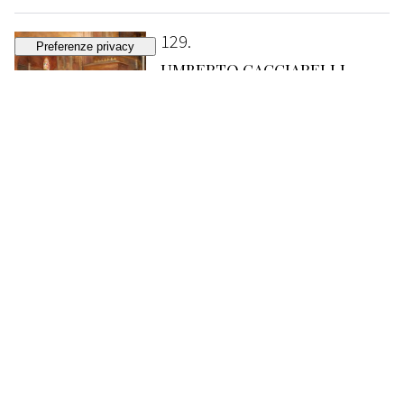
129
UMBERTO CACCIARELLI
Durante la cerimonia
VENDUTO
€ 538
130
GUIDO MORONI CELSI
"Siate buone, figliuole!"
STIMA
€ 150 - 250
Lotto chiuso