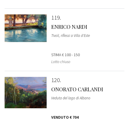
119
ENRICO NARDI
Tivoli, riflessi a Villa d'Este
STIMA
€ 100 - 150
Lotto chiuso
120
ONORATO CARLANDI
Veduta del lago di Albano
VENDUTO
€ 704