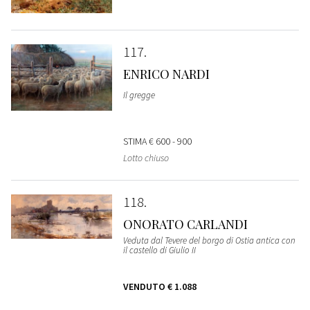
117
ENRICO NARDI
Il gregge
STIMA
€ 600 - 900
Lotto chiuso
118
ONORATO CARLANDI
Veduta dal Tevere del borgo di Ostia antica con
il castello di Giulio II
VENDUTO
€ 1.088