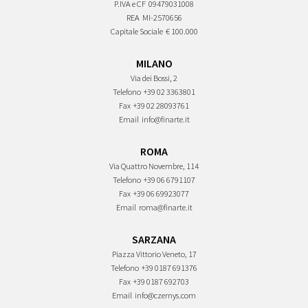
P.IVA e CF
09479031008
REA
MI-2570656
Capitale Sociale
€ 100.000
MILANO
Via dei Bossi, 2
Telefono
+39 02 3363801
Fax
+39 02 28093761
Email
info@finarte.it
ROMA
Via Quattro Novembre, 114
Telefono
+39 06 6791107
Fax
+39 06 69923077
Email
roma@finarte.it
SARZANA
Piazza Vittorio Veneto, 17
Telefono
+39 0187 691376
Fax
+39 0187 692703
Email
info@czernys.com