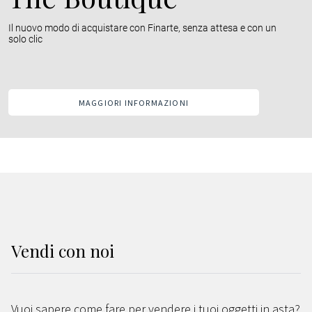
Il nuovo modo di acquistare con Finarte, senza attesa e con un
solo clic
MAGGIORI INFORMAZIONI
MAGGIORI INFORMAZIONI
MAGGIORI INFORMAZIONI
Vendi
con noi
Vuoi sapere come fare per vendere i tuoi oggetti in asta?