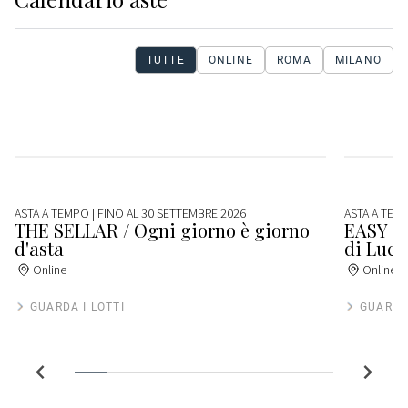
TUTTE
ONLINE
ROMA
MILANO
ASTA A TEMPO
| FINO AL 30 SETTEMBRE 2026
ASTA A TEM
THE SELLAR / Ogni giorno è giorno
EASY C
d'asta
di Luce
Online
Online
GUARDA I LOTTI
GUARDA 