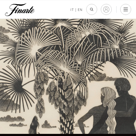
IT
|
EN