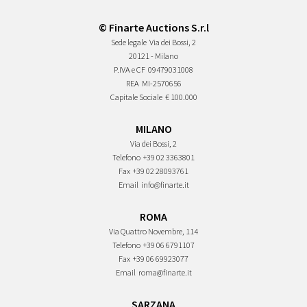
© Finarte Auctions S.r.l
Sede legale
Via dei Bossi, 2
20121 - Milano
P.IVA e CF
09479031008
REA
MI-2570656
Capitale Sociale
€ 100.000
MILANO
Via dei Bossi, 2
Telefono
+39 02 3363801
Fax
+39 02 28093761
Email
info@finarte.it
ROMA
Via Quattro Novembre, 114
Telefono
+39 06 6791107
Fax
+39 06 69923077
Email
roma@finarte.it
SARZANA