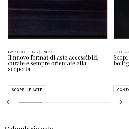
EASY COLLECTING |
ONLINE
VALUTAZI
Il nuovo format di aste accessibili,
Scopri
curate e sempre orientate alla
bottig
scoperta
SCOPRI LE ASTE
CONT
Calendario aste