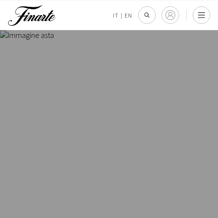
IT
|
EN