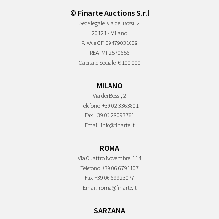
© Finarte Auctions S.r.l
Sede legale
Via dei Bossi, 2
20121 - Milano
P.IVA e CF
09479031008
REA
MI-2570656
Capitale Sociale
€ 100.000
MILANO
Via dei Bossi, 2
Telefono
+39 02 3363801
Fax
+39 02 28093761
Email
info@finarte.it
ROMA
Via Quattro Novembre, 114
Telefono
+39 06 6791107
Fax
+39 06 69923077
Email
roma@finarte.it
SARZANA