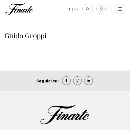
IT
|
EN
Guido Groppi
Seguici su: