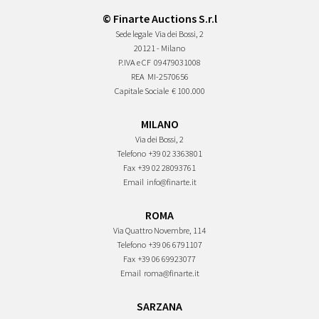
© Finarte Auctions S.r.l
Sede legale
Via dei Bossi, 2
20121 - Milano
P.IVA e CF
09479031008
REA
MI-2570656
Capitale Sociale
€ 100.000
MILANO
Via dei Bossi, 2
Telefono
+39 02 3363801
Fax
+39 02 28093761
Email
info@finarte.it
ROMA
Via Quattro Novembre, 114
Telefono
+39 06 6791107
Fax
+39 06 69923077
Email
roma@finarte.it
SARZANA