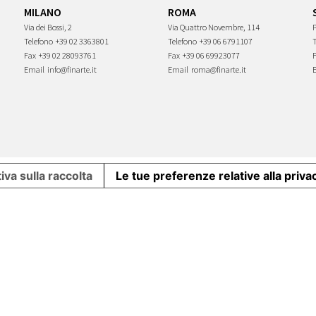
MILANO
ROMA
Via dei Bossi, 2
Via Quattro Novembre, 114
P
Telefono
+39 02 3363801
Telefono
+39 06 6791107
Fax
+39 02 28093761
Fax
+39 06 69923077
Email
info@finarte.it
Email
roma@finarte.it
iva sulla raccolta
Le tue preferenze relative alla priva