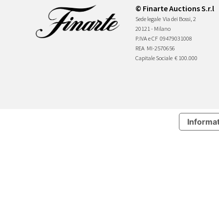
© Finarte Auctions S.r.l
Sede legale
Via dei Bossi, 2
20121 - Milano
P.IVA e CF
09479031008
REA
MI-2570656
Capitale Sociale
€ 100.000
Informat