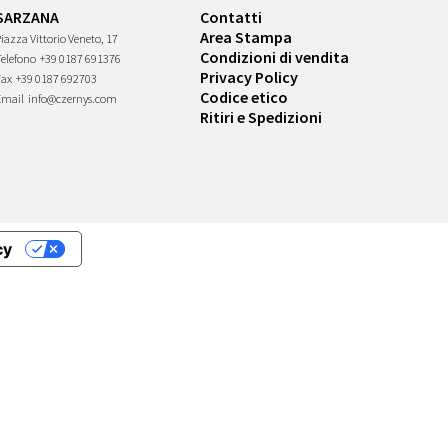
SARZANA
Contatti
Area Stampa
iazza Vittorio Veneto, 17
Condizioni di vendita
Telefono
+39 0187 691376
Privacy Policy
Fax
+39 0187 692703
Codice etico
Email
info@czernys.com
Ritiri e Spedizioni
cy