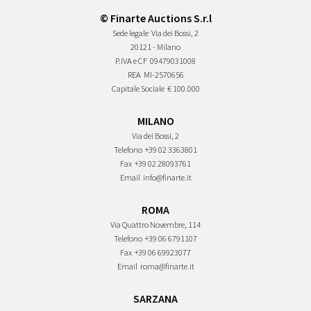
© Finarte Auctions S.r.l
Sede legale
Via dei Bossi, 2
20121 - Milano
P.IVA e CF
09479031008
REA
MI-2570656
Capitale Sociale
€ 100.000
MILANO
Via dei Bossi, 2
Telefono
+39 02 3363801
Fax
+39 02 28093761
Email
info@finarte.it
ROMA
Via Quattro Novembre, 114
Telefono
+39 06 6791107
Fax
+39 06 69923077
Email
roma@finarte.it
SARZANA