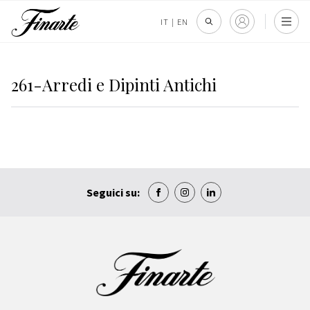
IT
|
EN
261-Arredi e Dipinti Antichi
Seguici su: