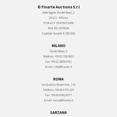
© Finarte Auctions S.r.l
Sede legale
Via dei Bossi, 2
20121 - Milano
P.IVA e CF
09479031008
REA
MI-2570656
Capitale Sociale
€ 100.000
MILANO
Via dei Bossi, 2
Telefono
+39 02 3363801
Fax
+39 02 28093761
Email
info@finarte.it
ROMA
Via Quattro Novembre, 114
Telefono
+39 06 6791107
Fax
+39 06 69923077
Email
roma@finarte.it
SARZANA