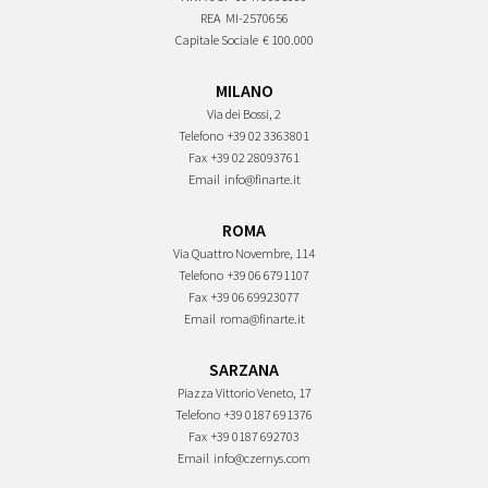
REA
MI-2570656
Capitale Sociale
€ 100.000
MILANO
Via dei Bossi, 2
Telefono
+39 02 3363801
Fax
+39 02 28093761
Email
info@finarte.it
ROMA
Via Quattro Novembre, 114
Telefono
+39 06 6791107
Fax
+39 06 69923077
Email
roma@finarte.it
SARZANA
Piazza Vittorio Veneto, 17
Telefono
+39 0187 691376
Fax
+39 0187 692703
Email
info@czernys.com