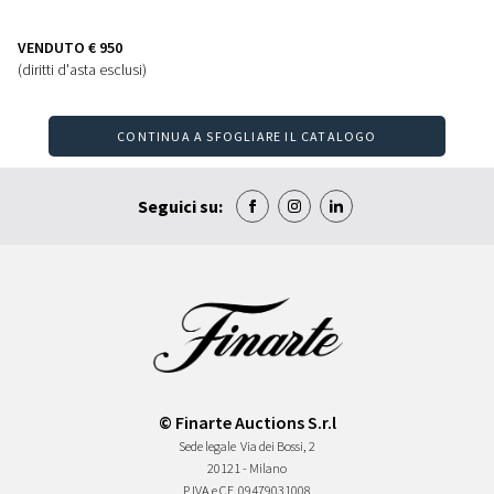
VENDUTO
€ 950
(diritti d'asta esclusi)
CONTINUA A SFOGLIARE IL CATALOGO
Seguici su:
© Finarte Auctions S.r.l
Sede legale
Via dei Bossi, 2
20121 - Milano
P.IVA e CF
09479031008