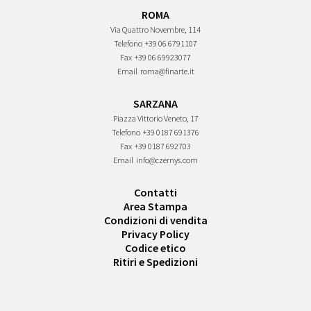
ROMA
Via Quattro Novembre, 114
Telefono
+39 06 6791107
Fax
+39 06 69923077
Email
roma@finarte.it
SARZANA
Piazza Vittorio Veneto, 17
Telefono
+39 0187 691376
Fax
+39 0187 692703
Email
info@czernys.com
Contatti
Area Stampa
Condizioni di vendita
Privacy Policy
Codice etico
Ritiri e Spedizioni