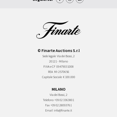
© Finarte Auctions S.r.l
Sede legale
Via dei Bossi, 2
20121 - Milano
P.IVA e CF
09479031008
REA
MI-2570656
Capitale Sociale
€ 100.000
MILANO
Via dei Bossi, 2
Telefono
+39 02 3363801
Fax
+39 02 28093761
Email
info@finarte.it