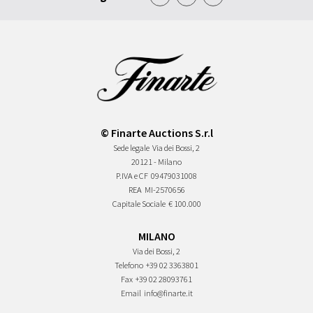
© Finarte Auctions S.r.l
Sede legale
Via dei Bossi, 2
20121 - Milano
P.IVA e CF
09479031008
REA
MI-2570656
Capitale Sociale
€ 100.000
MILANO
Via dei Bossi, 2
Telefono
+39 02 3363801
Fax
+39 02 28093761
Email
info@finarte.it