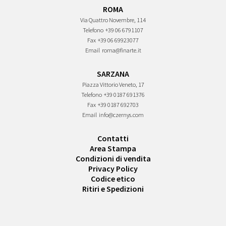
ROMA
Via Quattro Novembre, 114
Telefono
+39 06 6791107
Fax
+39 06 69923077
Email
roma@finarte.it
SARZANA
Piazza Vittorio Veneto, 17
Telefono
+39 0187 691376
Fax
+39 0187 692703
Email
info@czernys.com
Contatti
Area Stampa
Condizioni di vendita
Privacy Policy
Codice etico
Ritiri e Spedizioni