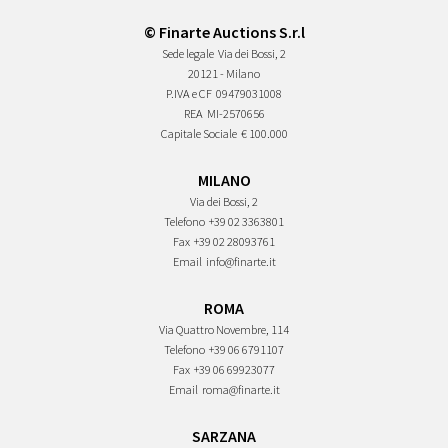
© Finarte Auctions S.r.l
Sede legale
Via dei Bossi, 2
20121 - Milano
P.IVA e CF
09479031008
REA
MI-2570656
Capitale Sociale
€ 100.000
MILANO
Via dei Bossi, 2
Telefono
+39 02 3363801
Fax
+39 02 28093761
Email
info@finarte.it
ROMA
Via Quattro Novembre, 114
Telefono
+39 06 6791107
Fax
+39 06 69923077
Email
roma@finarte.it
SARZANA