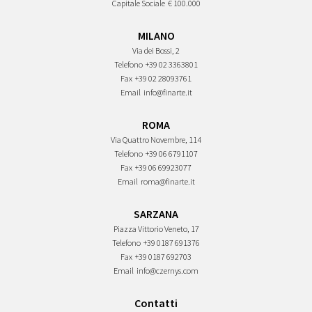
Capitale Sociale
€ 100.000
MILANO
Via dei Bossi, 2
Telefono
+39 02 3363801
Fax
+39 02 28093761
Email
info@finarte.it
ROMA
Via Quattro Novembre, 114
Telefono
+39 06 6791107
Fax
+39 06 69923077
Email
roma@finarte.it
SARZANA
Piazza Vittorio Veneto, 17
Telefono
+39 0187 691376
Fax
+39 0187 692703
Email
info@czernys.com
Contatti