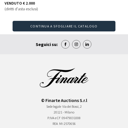
VENDUTO
€ 2.000
(diritti d'asta esclusi)
CONTINUA A SFOGLIARE IL CATALOGO
Seguici su:
© Finarte Auctions S.r.l
Sede legale
Via dei Bossi, 2
20121 - Milano
P.IVA e CF
09479031008
REA
MI-2570656