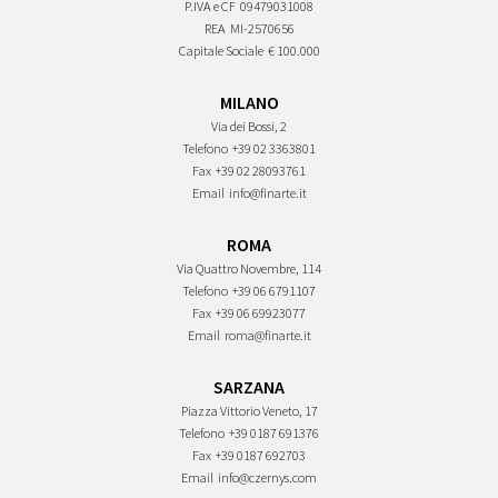
P.IVA e CF
09479031008
REA
MI-2570656
Capitale Sociale
€ 100.000
MILANO
Via dei Bossi, 2
Telefono
+39 02 3363801
Fax
+39 02 28093761
Email
info@finarte.it
ROMA
Via Quattro Novembre, 114
Telefono
+39 06 6791107
Fax
+39 06 69923077
Email
roma@finarte.it
SARZANA
Piazza Vittorio Veneto, 17
Telefono
+39 0187 691376
Fax
+39 0187 692703
Email
info@czernys.com