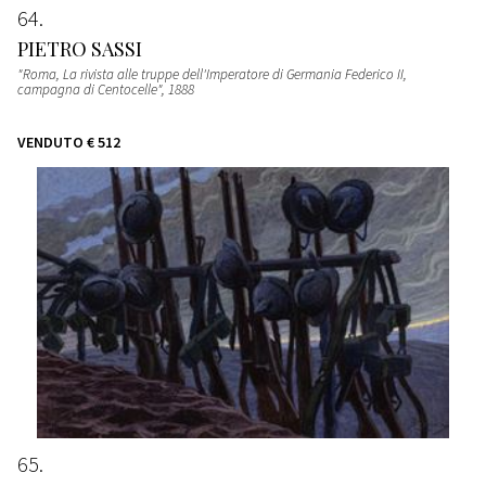
64
PIETRO SASSI
"Roma, La rivista alle truppe dell'Imperatore di Germania Federico II,
campagna di Centocelle"
, 1888
VENDUTO
€ 512
65