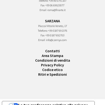
Telefono
+39 06 6791107
Fax
+39 06 69923077
Email
roma@finarte.it
SARZANA
Piazza Vittorio Veneto, 17
Telefono
+39 0187 691376
Fax
+39 0187 692703
Email
info@czernys.com
Contatti
Area Stampa
Condizioni di vendita
Privacy Policy
Codice etico
Ritiri e Spedizioni