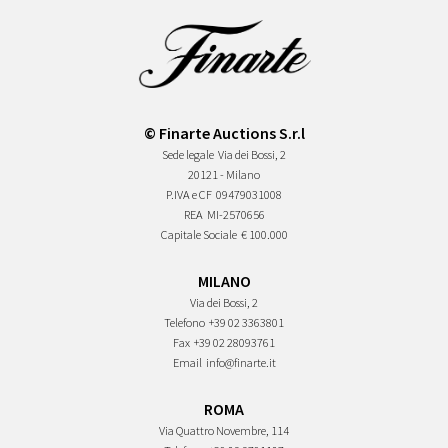
© Finarte Auctions S.r.l
Sede legale
Via dei Bossi, 2
20121 - Milano
P.IVA e CF
09479031008
REA
MI-2570656
Capitale Sociale
€ 100.000
MILANO
Via dei Bossi, 2
Telefono
+39 02 3363801
Fax
+39 02 28093761
Email
info@finarte.it
ROMA
Via Quattro Novembre, 114